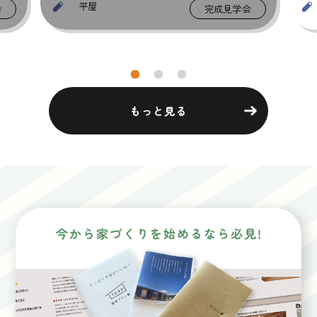
2階建, 平屋, 相談会
会
相談会
もっと見る