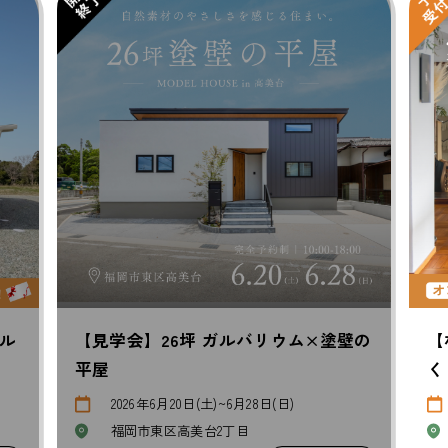
壁の
【相談会】理想の暮らしを叶える家づ
【
くり相談会
な
随時受付中
ショールーム