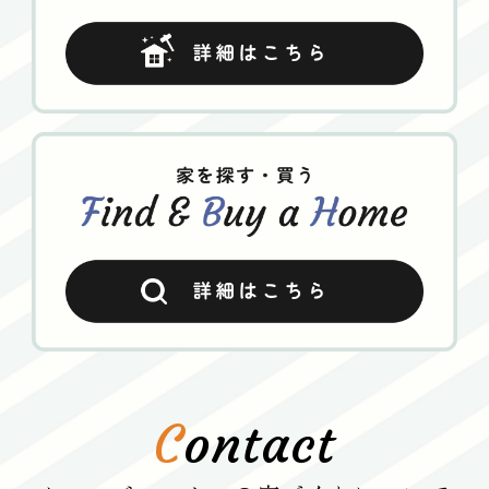
C
ontact