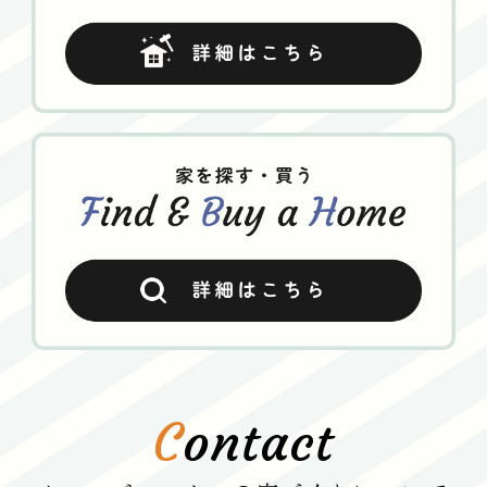
C
ontact