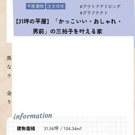
平屋建隊
注文住宅
#アウトドアリビング
#グラフテクト
【31坪の平屋】「かっこいい・おしゃれ・
男前」の三拍子を叶える家
黒×木×グレーの絶妙なトーンでまとめた、無駄の
ないファサード。玄関庇を省き、軒天〜外壁まで縦
ラインを揃えることで、スタイリッシュな印象に。
金ゴテ仕上げのツルツルとしたコンクリートが、よ
り一層すっきりとした佇まいを引き立てています。
information
建物面積
31.56坪 / 104.34m²