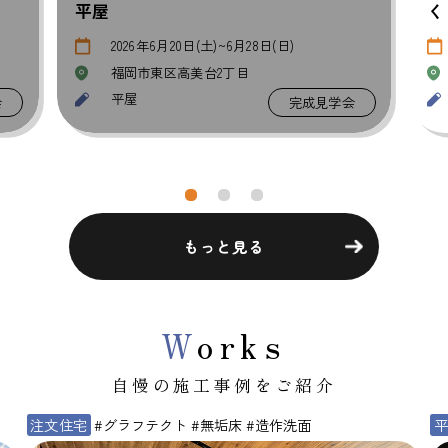
くり相談会
)
随時受付中
ショールーム
2階建, 平屋, 相談会
完成見学会
相談会
もっと見る
W
orks
自慢の施工事例をご紹介
平屋建隊
注文住宅
#造作洗面
#グラフテクト #ワ